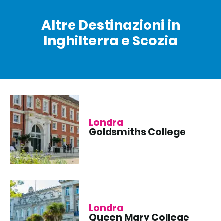
Altre Destinazioni in
Inghilterra e Scozia
Londra
Goldsmiths College
Londra
Queen Mary College