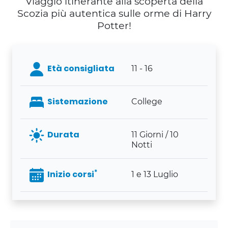
Viaggio itinerante alla scoperta della
Scozia più autentica sulle orme di Harry
Potter!
Età consigliata
11 - 16
Sistemazione
College
Durata
11 Giorni / 10
Notti
*
Inizio corsi
1 e 13 Luglio