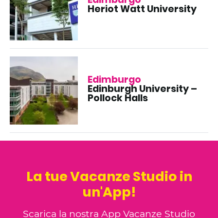
Heriot Watt University
Edimburgo
Edinburgh University –
Pollock Halls
La tue Vacanze Studio in
un'App!
Scarica la nostra App Vacanze Studio