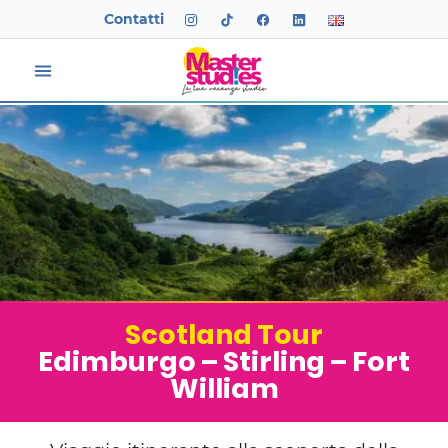
Contatti
Scotland Tour
Edimburgo – Stirling – Fort
William