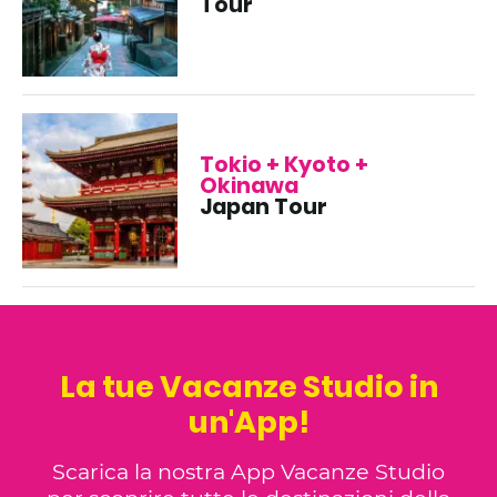
Tour
Tokio + Kyoto +
Okinawa
Japan Tour
La tue Vacanze Studio in
un'App!
Scarica la nostra App Vacanze Studio